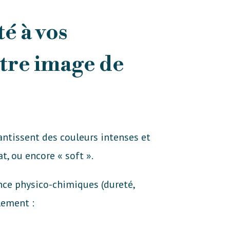
é à vos
otre image de
ntissent des couleurs intenses et
t, ou encore « soft ».
nce physico-chimiques (dureté,
lement :