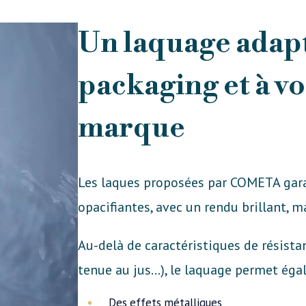
Un laquage adapt
packaging et à v
marque
Les laques proposées par COMETA gara
opacifiantes, avec un rendu brillant, ma
Au-delà de caractéristiques de résista
tenue au jus...), le laquage permet éga
Des effets métalliques